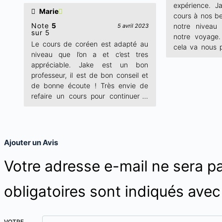
conseils linguistiques pratiques pour
expérience. J
notre séjour. 
Marie
notre voyage ! Merci et au plaisir de
cours à nos be
bientôt :-) et
reprendre un prochain cours avec
Note
5
notre niveau
5 avril 2023
Un grand merci
sur 5
toi !
notre voyage
Le cours de coréen est adapté au
cela va nous p
niveau que l’on a et c’est tres
notre voyage
appréciable. Jake est un bon
toute sérénité
professeur, il est de bon conseil et
pas avoir lâc
de bonne écoute ! Très envie de
notre pronon
refaire un cours pour continuer à
correct. Jake n
progresser
Ajouter un Avis
Votre adresse e-mail ne sera pa
obligatoires sont indiqués ave
VOTRE