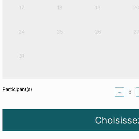
17
18
19
2
24
25
26
2
31
Participant(s)
−
Choisisse