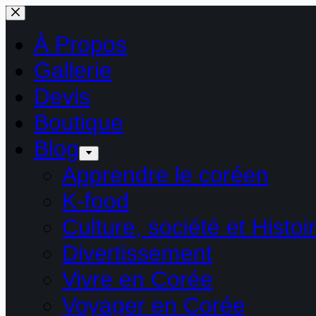
Passer
au
contenu
À Propos
Gallerie
Devis
Boutique
Blog
Apprendre le coréen
K-food
Culture, société et Histoi
Divertissement
Vivre en Corée
Voyager en Corée