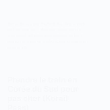
Bon je ne suis pas vraiment allé dans le pays
de Kim Jong Un … Mais techniquement, j’ai
bien passé la frontière de la Corée du Nord
lors de ma visite de la DMZ (Zone démilitarisé)
et de la JSA…
Prendre le train en
Corée du Sud pour
pas cher (Korail
Pass)