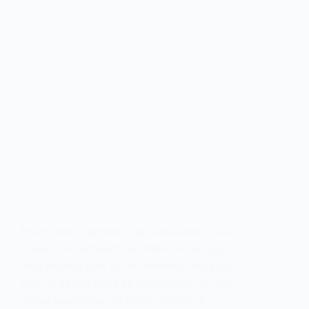
En arrivant à l’aéroport de Séoul avant toute
chose, il vous faudra des Wons! A l’aéroport,
vous pouvez bien sûr en échanger mais les
taux ne seront pas très avantageux. Si vous
n’avez pas du tout de Wons encore, je…