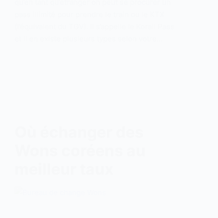
qu’en tant qu’étranger on peut se procurer un
pass illimité pour prendre le train ou le KTX
(l’équivalent du TGV). Il s’appelle le Korail Pass
et il en existe plusieurs types selon votre…
Où échanger des
Wons coréens au
meilleur taux