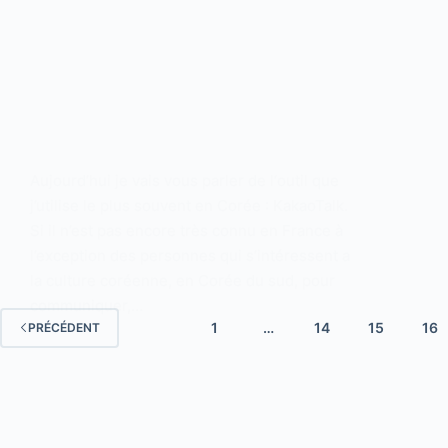
Aujourd’hui je vais vous parler de l‘outil que
j’utilise le plus souvent en Corée : KakaoTalk.
Si il n’est pas encore très connu en France à
l’exception des personnes qui s’intéressent a
la culture coréenne, en Corée du sud, pour
communiquer,…
1
…
14
15
16
PRÉCÉDENT