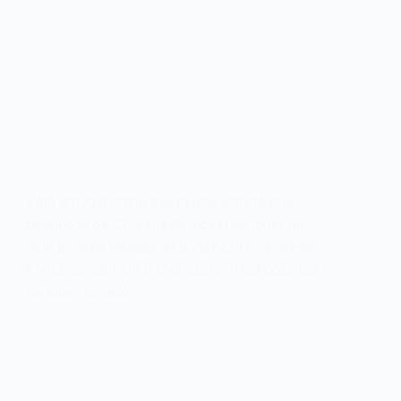
L’été arrive à grand pas et une activité que
beaucoup de Coréens font c’est de louer un
vélo pour se balader au bord de la rivière Han.
Il y a énormément d’endroits où il est possible
de louer un vélo…