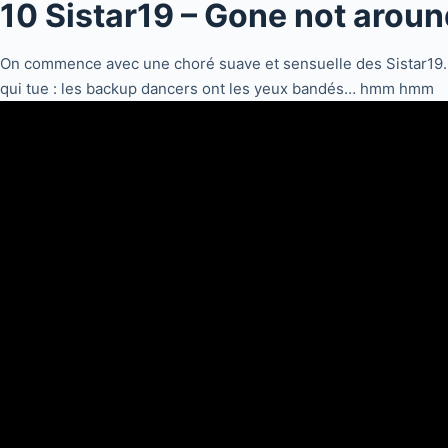
10 Sistar19 – Gone not aroun
On commence avec une choré suave et sensuelle des Sistar19. L
qui tue : les backup dancers ont les yeux bandés… hmm hmm