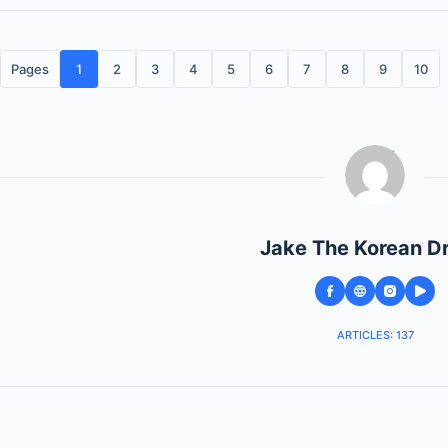
Pages
1
2
3
4
5
6
7
8
9
10
Jake The Korean D
ARTICLES: 137