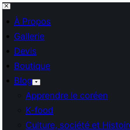
Passer
au
À Propos
contenu
Gallerie
Devis
Boutique
Blog
Apprendre le coréen
K-food
Culture, société et Histoir