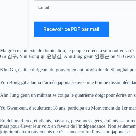
Malgré ce contexte de domination, le peuple coréen a su montrer sa r
Gu 김구, Yun Bong-gil 윤봉길, Ahn Jung-geun 안중근 ou Yu Gwa
Kim Gu, était le dirigeant du gouvernement provisoire de Shanghai port
Yun Bong-gil attaqua l’armée japonaise avec une bombe dissimulée dan
Ahn Jung-geun un militant se coupa le quatrième doigt pour écrire un se
Yu Gwan-sun, à seulement 18 ans, participa au Mouvement du 1er mars
En dehors d’eux, étudiants, paysans, personnes âgées, enfants — pri
mars pour élever leur voix en faveur de l’indépendance. Non seulement
joignirent aux mouvements de résistance contre l’invasion japonaise.