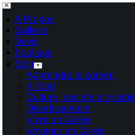
Passer
au
contenu
À Propos
Gallerie
Devis
Boutique
Blog
Apprendre le coréen
K-food
Culture, société et Histoi
Divertissement
Vivre en Corée
Voyager en Corée