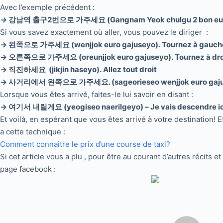
Avec l’exemple précédent :
→
강남역 출구2번으로 가주세요 (Gangnam Yeok chulgu 2 bon euro gaju
Si vous savez exactement où aller, vous pouvez le diriger :
→ 왼쪽으로 가주세요 (wenjjok euro gajuseyo)
.
Tournez à gauch
→ 오른쪽으로 가주세요 (oreunjjok euro gajuseyo). Tournez à dro
→ 직진하세요 (jikjin haseyo). Allez tout droit
→ 사거리에서 왼쪽으로 가주세요. (sageorieseo wenjjok euro gajuseyo
Lorsque vous êtes arrivé, faites-le lui savoir en disant :
→ 여기서 내릴게요 (yeogiseo naerilgeyo) – Je vais descendre ic
Et voilà, en espérant que vous êtes arrivé à votre destination! 
a cette technique :
Comment connaître le prix d’une course de taxi?
Si cet article vous a plu , pour être au courant d’autres récits 
page facebook :