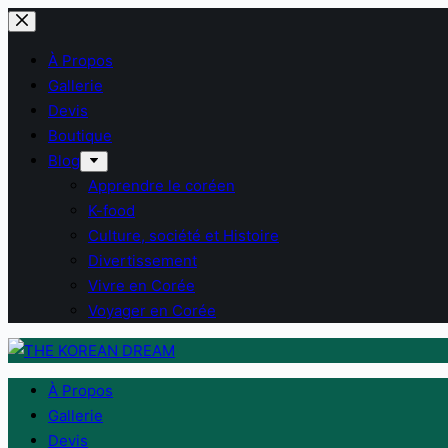
Passer
au
À Propos
contenu
Gallerie
Devis
Boutique
Blog
Apprendre le coréen
K-food
Culture, société et Histoire
Divertissement
Vivre en Corée
Voyager en Corée
À Propos
Gallerie
Devis