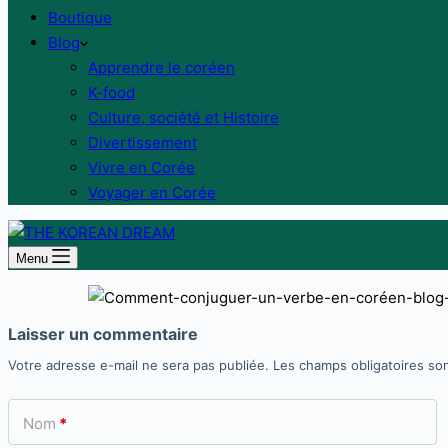
Boutique
Blog
Apprendre le coréen
K-food
Culture, société et Histoire
Divertissement
Vivre en Corée
Voyager en Corée
Menu
Laisser un commentaire
Votre adresse e-mail ne sera pas publiée.
Les champs obligatoires so
Nom
*