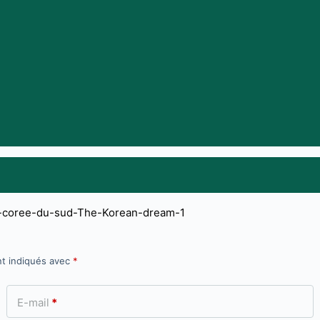
nt indiqués avec
*
E-mail
*