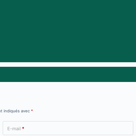
nt indiqués avec
*
E-mail
*