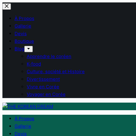
Passer
au
À Propos
contenu
Gallerie
Devis
Boutique
Blog
Apprendre le coréen
K-food
Culture, société et Histoire
Divertissement
Vivre en Corée
Voyager en Corée
À Propos
Gallerie
Devis