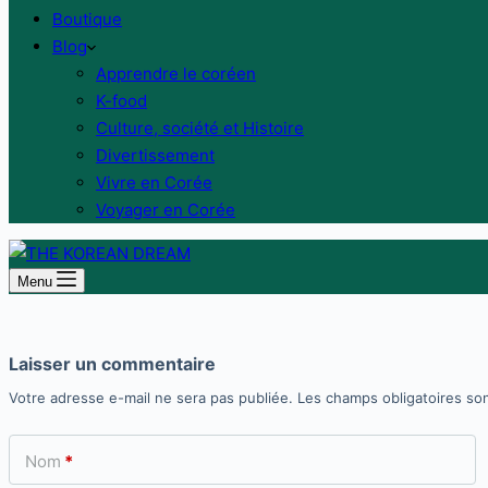
Boutique
Blog
Apprendre le coréen
K-food
Culture, société et Histoire
Divertissement
Vivre en Corée
Voyager en Corée
Menu
Laisser un commentaire
Votre adresse e-mail ne sera pas publiée.
Les champs obligatoires so
Nom
*