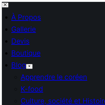
Passer
au
À Propos
contenu
Gallerie
Devis
Boutique
Blog
Apprendre le coréen
K-food
Culture, société et Histoir