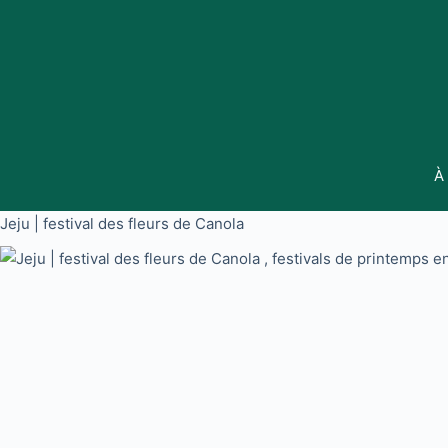
Passer
au
contenu
À
Jeju | festival des fleurs de Canola