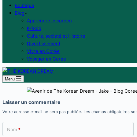
Boutique
Blog
Apprendre le coréen
K-food
Culture, société et Histoire
Divertissement
Vivre en Corée
Voyager en Corée
Menu
Laisser un commentaire
Votre adresse e-mail ne sera pas publiée.
Les champs obligatoires so
Nom
*