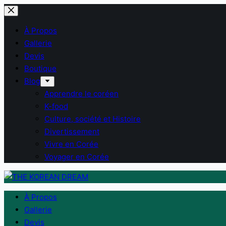
Passer
au
À Propos
contenu
Gallerie
Devis
Boutique
Blog
Apprendre le coréen
K-food
Culture, société et Histoire
Divertissement
Vivre en Corée
Voyager en Corée
À Propos
Gallerie
Devis