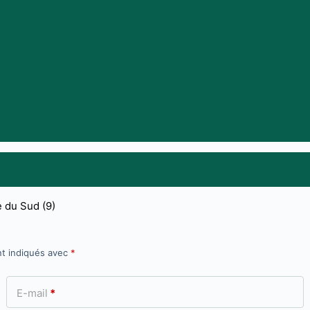
nt indiqués avec
*
E-mail
*