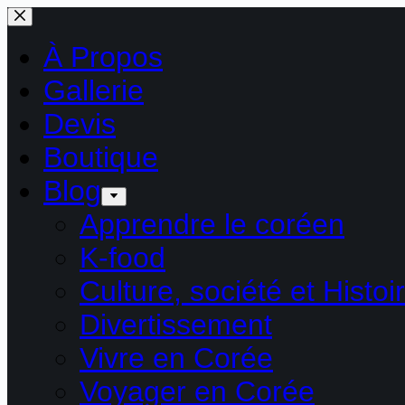
Passer
au
contenu
À Propos
Gallerie
Devis
Boutique
Blog
Apprendre le coréen
K-food
Culture, société et Histoi
Divertissement
Vivre en Corée
Voyager en Corée