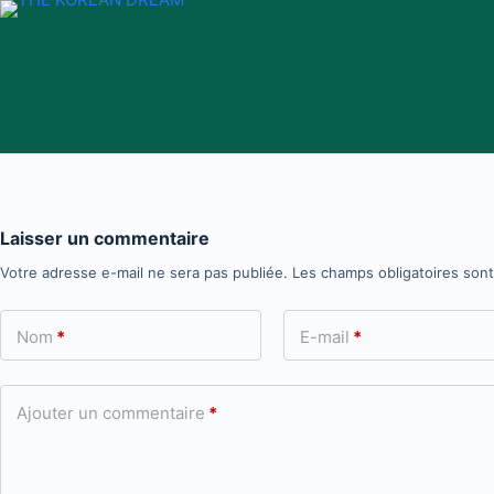
Passer
au
contenu
Laisser un commentaire
Votre adresse e-mail ne sera pas publiée.
Les champs obligatoires son
Nom
*
E-mail
*
Ajouter un commentaire
*