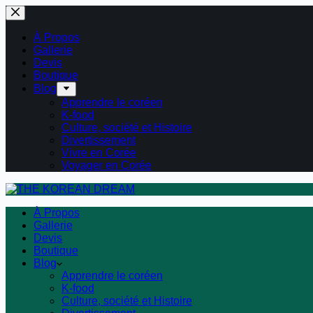
Passer
au
contenu
À Propos
Gallerie
Devis
Boutique
Blog
Apprendre le coréen
K-food
Culture, société et Histoire
Divertissement
Vivre en Corée
Voyager en Corée
À Propos
Gallerie
Devis
Boutique
Blog
Apprendre le coréen
K-food
Culture, société et Histoire