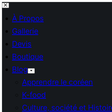
Passer
au
À Propos
contenu
Gallerie
Devis
Boutique
Blog
Apprendre le coréen
K-food
Culture, société et Histoir