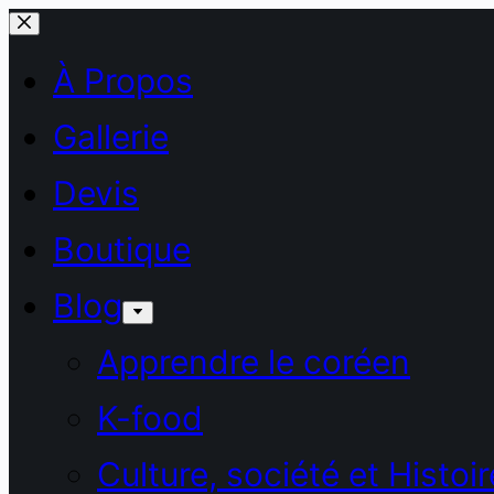
Passer
au
À Propos
contenu
Gallerie
Devis
Boutique
Blog
Apprendre le coréen
K-food
Culture, société et Histoir