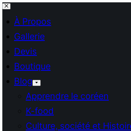
Passer
au
À Propos
contenu
Gallerie
Devis
Boutique
Blog
Apprendre le coréen
K-food
Culture, société et Histoir