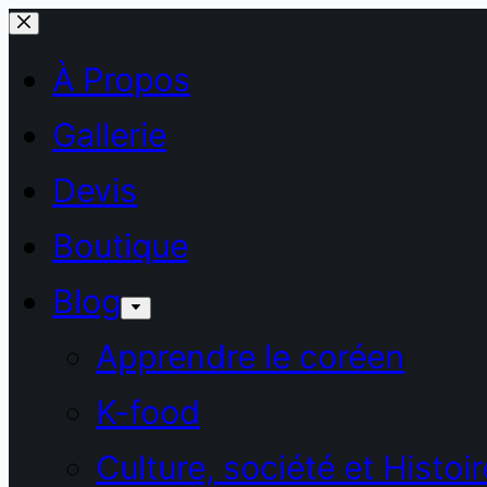
Passer
au
À Propos
contenu
Gallerie
Devis
Boutique
Blog
Apprendre le coréen
K-food
Culture, société et Histoir