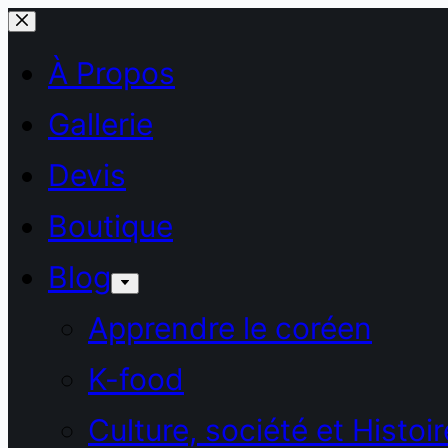
Passer
au
À Propos
contenu
Gallerie
Devis
Boutique
Blog
Apprendre le coréen
K-food
Culture, société et Histoir