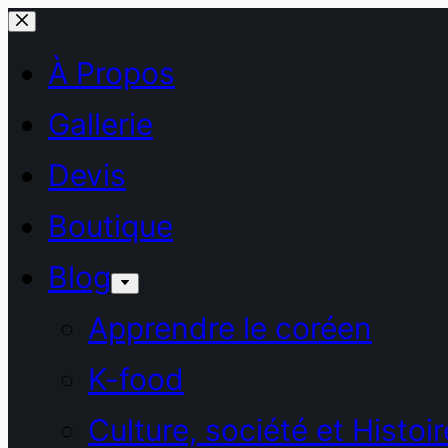
Passer
au
À Propos
contenu
Gallerie
Devis
Boutique
Blog
Apprendre le coréen
K-food
Culture, société et Histoir