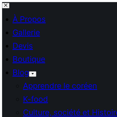
Passer
au
À Propos
contenu
Gallerie
Devis
Boutique
Blog
Apprendre le coréen
K-food
Culture, société et Histoir