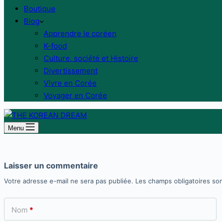
Boutique
Blog
Apprendre le coréen
K-food
Culture, société et Histoire
Divertissement
Vivre en Corée
Voyager en Corée
Menu
Laisser un commentaire
Votre adresse e-mail ne sera pas publiée.
Les champs obligatoires so
Nom
*