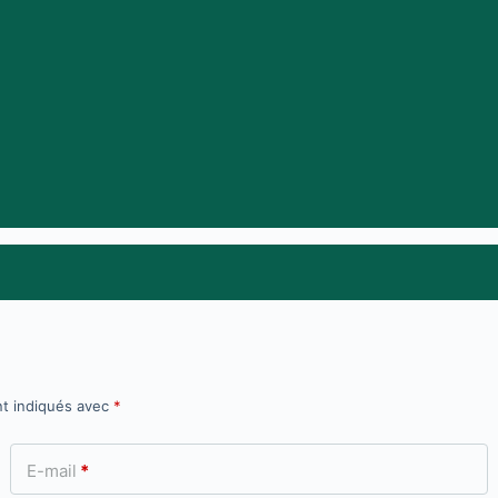
nt indiqués avec
*
E-mail
*