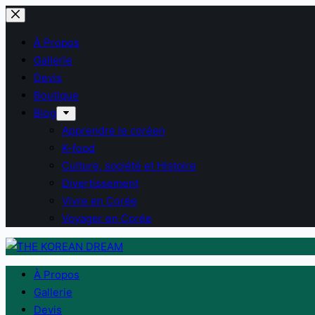
Passer
au
À Propos
contenu
Gallerie
Devis
Boutique
Blog
Apprendre le coréen
K-food
Culture, société et Histoire
Divertissement
Vivre en Corée
Voyager en Corée
À Propos
Gallerie
Devis