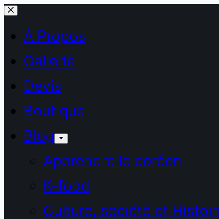
Passer
au
À Propos
contenu
Gallerie
Devis
Boutique
Blog
Apprendre le coréen
K-food
Culture, société et Histoir