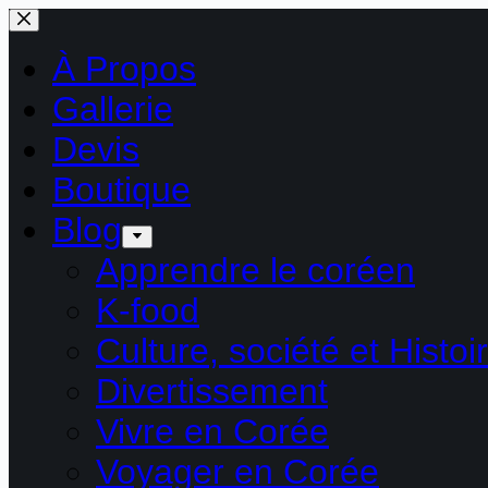
Passer
au
contenu
À Propos
Gallerie
Devis
Boutique
Blog
Apprendre le coréen
K-food
Culture, société et Histoi
Divertissement
Vivre en Corée
Voyager en Corée