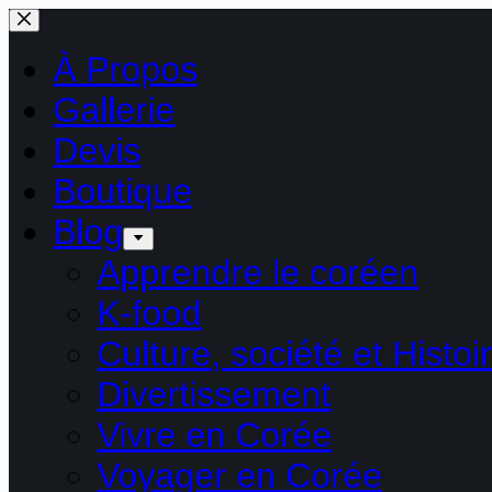
Passer
au
contenu
À Propos
Gallerie
Devis
Boutique
Blog
Apprendre le coréen
K-food
Culture, société et Histoi
Divertissement
Vivre en Corée
Voyager en Corée