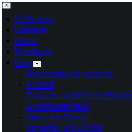
Passer
au
contenu
À Propos
Gallerie
Devis
Boutique
Blog
Apprendre le coréen
K-food
Culture, société et Histoi
Divertissement
Vivre en Corée
Voyager en Corée