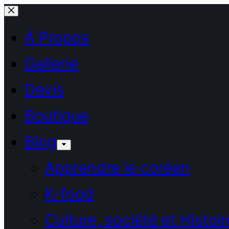
Passer
au
À Propos
contenu
Gallerie
Devis
Boutique
Blog
Apprendre le coréen
K-food
Culture, société et Histoir