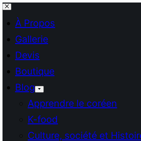
Passer
au
À Propos
contenu
Gallerie
Devis
Boutique
Blog
Apprendre le coréen
K-food
Culture, société et Histoir