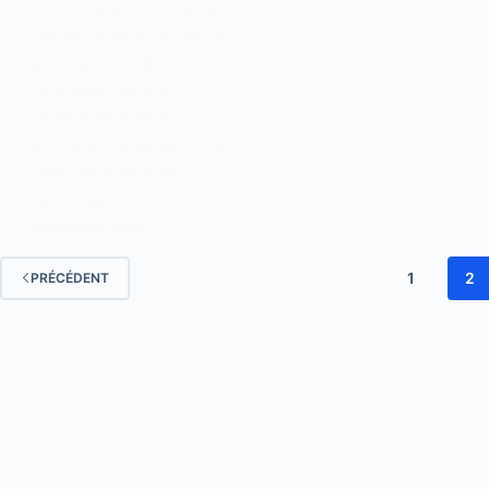
un 3m² avec un voisin qui
toquait lorsque je parlais
au téléphone, des murs
tellement fins que
j’entendais même sa
sonnerie Kakaotalk, il était
plus que temps de
déménager! Après
quelques mois
d’économie, j’avais…
1
2
PRÉCÉDENT