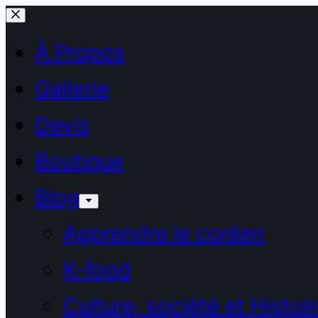
Passer
au
À Propos
contenu
Gallerie
Devis
Boutique
Blog
Apprendre le coréen
K-food
Culture, société et Histoir