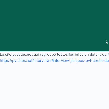
Passer
au
contenu
À
Le site pvtistes.net qui regroupe toutes les infos en détails du
https://pvtistes.net/interviews/interview-jacques-pvt-coree-d