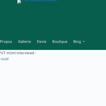
 Propos
Gallerie
Devis
Boutique
Blog
 PVT m’ont interviewé :
u-sud/