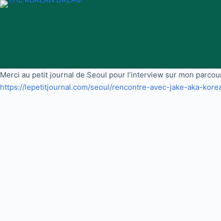
Passer
au
contenu
Merci au petit journal de Seoul pour l’interview sur mon parcour
https://lepetitjournal.com/seoul/rencontre-avec-jake-aka-ko