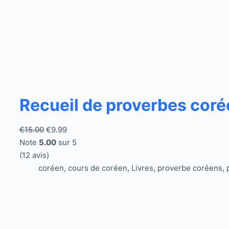
Recueil de proverbes coré
Le
Le
€
15.00
€
9.99
prix
prix
Note
5.00
sur 5
initial
actuel
(12 avis)
était :
est :
coréen
,
cours de coréen
,
Livres
,
proverbe coréens
,
€15.00.
€9.99.