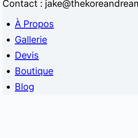
Contact : jake@thekoreandream
À Propos
Gallerie
Devis
Boutique
Blog