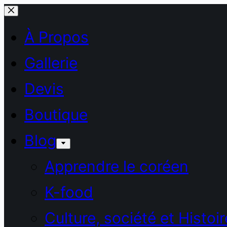
Passer
au
À Propos
contenu
Gallerie
Devis
Boutique
Blog
Apprendre le coréen
K-food
Culture, société et Histoir