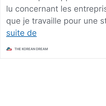
lu concernant les entrepri
que je travaille pour une
Un
suite de
français
dans
une
THE KOREAN DREAM
startup
coréenne
(+liens
pour
trouver
du
travail)