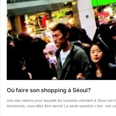
Où faire son shopping à Séoul?
Une des raisons pour laquelle les touristes viennent à Séoul es
tendances, vous allez être servis! La seule question c’est : est-c