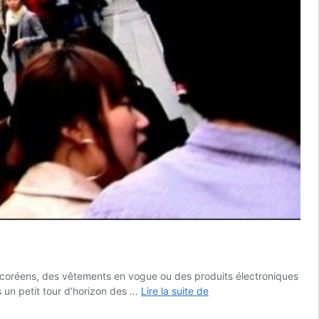
s coréens, des vêtements en vogue ou des produits électroniques
Où
is un petit tour d’horizon des …
Lire la suite de
faire