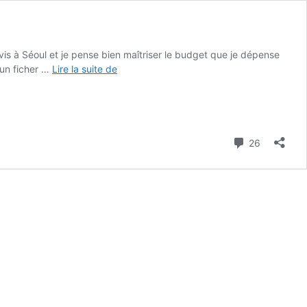
vis à Séoul et je pense bien maîtriser le budget que je dépense
Budget
 un ficher …
Lire la suite de
pour
vivre
à
Séoul
Commenta
26